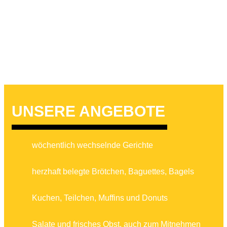
UNSERE ANGE­BOTE
wöchent­lich wech­selnde Gerichte
herzhaft belegte Brötchen, Baguettes, Bagels
Kuchen, Teilchen, Muffins und Donuts
Salate und frisches Obst, auch zum Mitnehmen