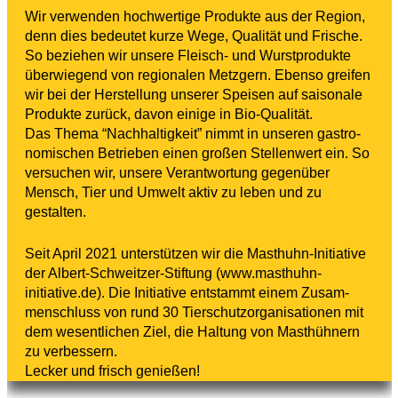
Wir verwenden hoch­wer­tige Produkte aus der Region,
denn dies bedeutet kurze Wege, Qual­ität und Frische.
So beziehen wir unsere Fleisch- und Wurst­produkte
über­wie­gend von regionalen Metzgern. Ebenso greifen
wir bei der Herstel­lung unserer Speisen auf saisonale
Produkte zurück, davon einige in Bio-Qualität.
Das Thema “Nach­haltigkeit” nimmt in unseren gast­ro­
nomis­chen Betrieben einen großen Stel­len­wert ein. So
versuchen wir, unsere Verant­wor­tung gegenüber
Mensch, Tier und Umwelt aktiv zu leben und zu
gestalten.
Seit April 2021 unter­stützen wir die Masthuhn-Initi­ative
der Albert-Schweitzer-Stif­­tung (www.masthuhn-
initiative.de). Die Initi­ative entstammt einem Zusam­
menschluss von rund 30 Tier­s­chutzor­gan­isa­tionen mit
dem wesent­lichen Ziel, die Haltung von Masthüh­nern
zu verbessern.
Lecker und frisch genießen!