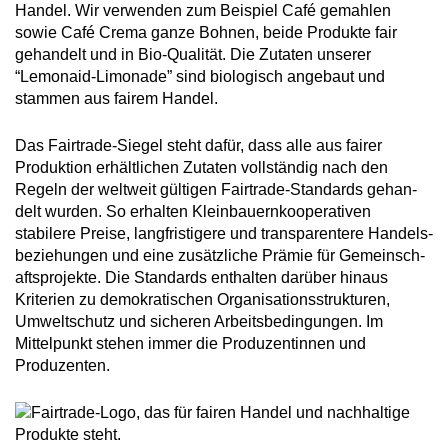
Handel. Wir verwenden zum Beis­piel Café gemahlen
sowie Café Crema ganze Bohnen, beide Produkte fair
gehan­delt und in Bio-Qual­ität. Die Zutaten unserer
“Lemonaid-Limonade” sind biolo­gisch ange­baut und
stammen aus fairem Handel.
Das Fairtrade-Siegel steht dafür, dass alle aus fairer
Produk­tion erhält­lichen Zutaten voll­ständig nach den
Regeln der welt­weit gültigen Fairtrade-Stand­ards gehan­
delt wurden. So erhalten Klein­bauernko­op­er­at­iven
stabilere Preise, lang­fristigere und trans­par­entere Handels­
bez­iehungen und eine zusätz­liche Prämie für Gemeinsch­
aft­s­pro­jekte. Die Stand­ards enthalten darüber hinaus
Kriterien zu demokrat­ischen Organ­isa­tionsstruk­turen,
Umwelts­chutz und sicheren Arbeits­bedin­gungen. Im
Mittelpunkt stehen immer die Produzen­tinnen und
Produzenten.