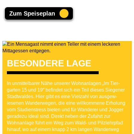
Zum Speise­plan
BESON­DERE LAGE
In unmit­tel­barer Nähe unserer Wohnan­lagen „Im Tier­
garten 15 und 19“ befindet sich ein Teil dieses Siegener
Stadtwaldes. Hier gibt es eine Vielzahl von ausgew­
iesenen Wander­wegen, die eine willkom­mene Erholung
vom Stud­i­en­stress bieten und für Wanderer und Jogger
geradezu ideal sind. Direkt neben der Zufahrt zur
Wohnan­lage führt ein Weg zum Wald- und Pilzlehrpfad
hinauf, wo auf einem knapp 2 km langen Wanderweg