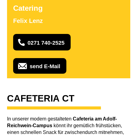
Catering
Felix Lenz
0271 740‑2525
send E‑Mail
CAFET­ERIA CT
In unserer modern gestal­teten
Cafet­eria am Adolf-
Reich­­wein-Campus
könnt ihr gemüt­lich früh­stücken,
einen schnellen Snack für zwis­chen­durch mitnehmen,