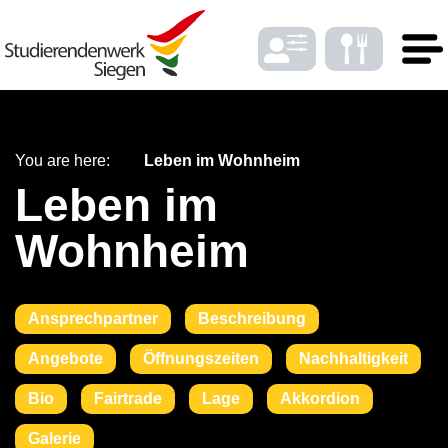
Skip to Menu
Skip to Content
Skip to Footer
DE
EN
You are here:
Leben im Wohnheim
Leben im
LANGUAGE
Wohnheim
Gast­ro­nomy
Ansprechpartner
Beschreibung
Housing
Angebote
Öffnungszeiten
Nachhaltigkeit
FONTSIZE
Bio
Fairtrade
Lage
Akkordion
Student bene­fits
Galerie