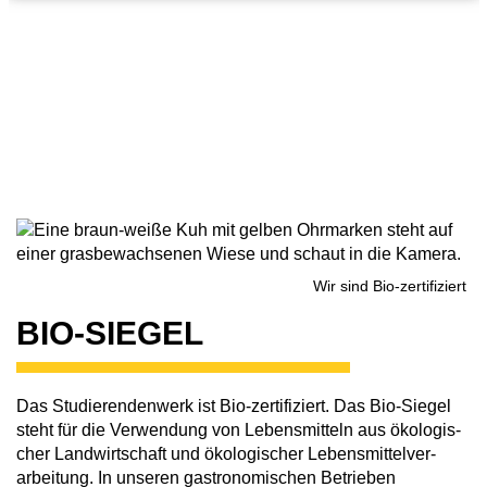
Wir haben von Peta einen Stern für unser
veganes Essen in der Mensa AR erhalten
Wir sind Bio-zertifiziert
BIO-SIEGEL
Das Stud­i­er­enden­werk ist Bio-zerti­f­iz­iert. Das Bio-Siegel
steht für die Verwendung von Lebens­mit­teln aus ökolo­gis­
cher Land­wirtschaft und ökolo­gis­cher Lebens­mit­telver­
arbei­tung. In unseren gast­ro­nomis­chen Betrieben