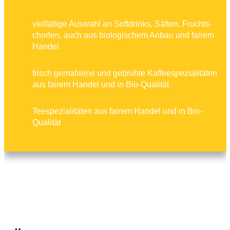
vielfältige Auswahl an Soft­drinks, Säften, Fruchts­
chorlen, auch aus biolo­gis­chem Anbau und fairem
Handel
frisch gemah­lene und gebrühte Kaffeespezi­al­itäten
aus fairem Handel und in Bio-Qualität
Teespezi­al­itäten aus fairem Handel und in Bio-
Qualität