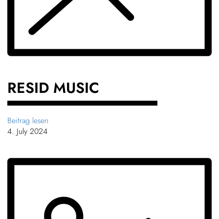
Chil­dren
About us
COLOR
Down­loads
RESID MUSIC
Careers
Beitrag lesen
4. July 2024
Contact
50 years