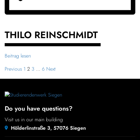
THILO REINSCH­MIDT
Beitrag lesen
Previous
1
2
3
…
6
Next
Do you have questions?
Visit us in our main building
Hölderlinstraße 3, 57076 Siegen