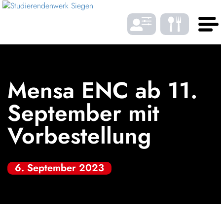
Zum Menü springen
Zum Inhalt springen
Zum Footer springen
DE
EN
Mensa ENC ab 11.
SPRACHE
September mit
Vorbestellung
Gastro
6. September 2023
Wohnen
SCHRIFTGRÖSSE
BAföG