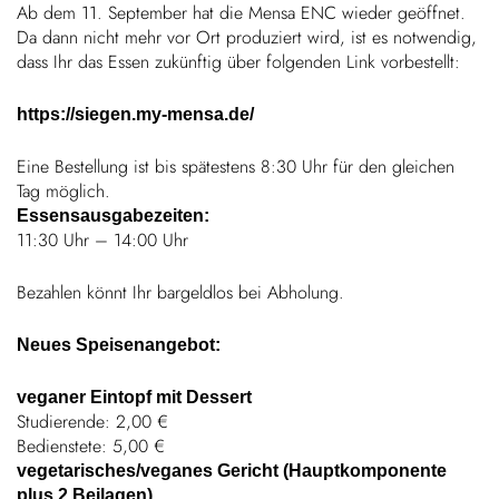
Ab dem 11. September hat die Mensa ENC wieder geöffnet.
Da dann nicht mehr vor Ort produ­ziert wird, ist es notwendig,
Kinder
dass Ihr das Essen zukünftig über folgenden Link vorbestellt:
FARBE
Über uns
https://siegen.my-mensa.de/
Eine Bestel­lung ist bis
spätes­tens 8:30 Uhr für den glei­chen
Down­loads
Tag möglich.
Essens­aus­ga­be­zeiten:
11:30 Uhr – 14:00 Uhr
Karriere
Bezahlen könnt Ihr bargeldlos bei Abholung.
News
Neues Spei­sen­an­gebot:
Kontakt
veganer Eintopf mit Dessert
Studie­rende: 2,00 €
Bediens­tete: 5,00 €
50 Jahre
vegetarisches/veganes Gericht (Haupt­kom­po­nente
plus 2 Beilagen)