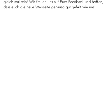
gleich mal rein! Wir freuen uns auf Euer Feed­back und hoffen,
dass euch die neue Webseite genauso gut gefällt wie uns!
Kinder
FARBE
Über uns
Down­loads
Karriere
News
Kontakt
50 Jahre