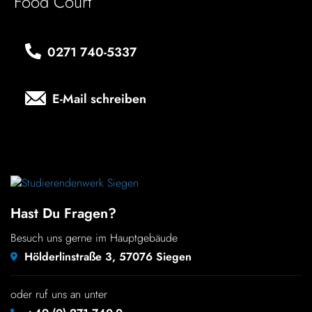
Food Court
Kinder
0271 740‑5337
FARBE
Über uns
E-Mail schreiben
Down­loads
Karriere
News
Hast Du Fragen?
Besuch uns gerne im Hauptgebäude
Kontakt
Hölderlinstraße 3, 57076 Siegen
50 Jahre
oder ruf uns an unter