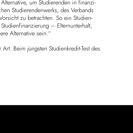
ter­na­tive, um Studie­renden in finan­zi­
schen Studie­ren­den­werks, des Verbands
 Vorsicht zu betrachten. So ein Studi­en­
i­en­fi­nan­zie­rung – Eltern­un­ter­halt,
e Alter­na­tive sein.“
 Art. Beim jüngsten Studi­en­kredit-Test des