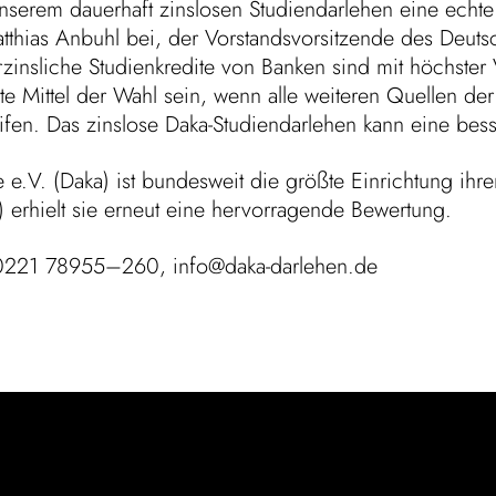
rem dauer­haft zins­losen Studi­en­dar­lehen eine echte Al
tthias Anbuhl bei, der Vorstands­vor­sit­zende des Deut­
rzins­liche Studi­en­kre­dite von Banken sind mit höchster
e Mittel der Wahl sein, wenn alle weiteren Quellen der Stud
n. Das zins­lose Daka-Studi­en­dar­lehen kann eine besser
e e.V. (Daka) ist bundes­weit die größte Einrich­tung ihrer
 erhielt sie erneut eine hervor­ra­gende Bewertung.
l. 0221 78955–260, info@daka-darlehen.de