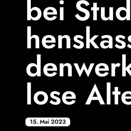
bei Studi
bunt
schwarz / weiß
hens­kas
SPRACHE
den­werk
lose Alt
15. Mai 2023