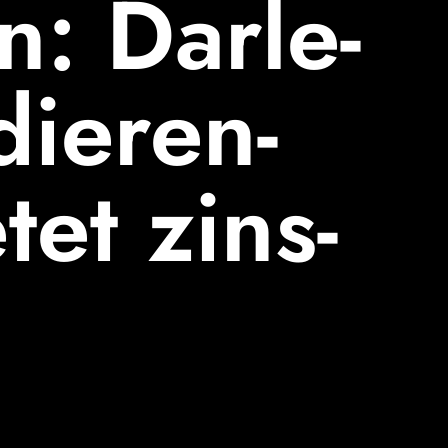
en: Darle­
 vorlesen an
ie­ren­
tet zins­
größer
viel größer