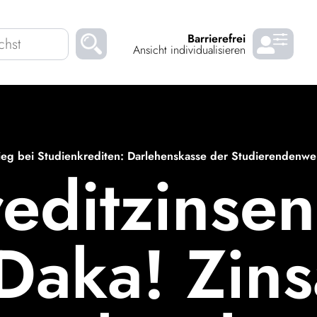
Barrierefrei
Ansicht individualisieren
Kinder
Über uns
Down­loads
Karrie
ieg bei Studienkrediten: Darlehenskasse der Studierendenwerke
edit­zinse
VORLESEN
Daka! Zins­