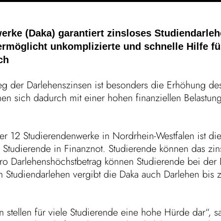
­werke (Daka) garan­tiert zins­loses Studiendarle
ermög­licht unkom­pli­zierte und schnelle Hilfe f
ch
eg der Darle­hens­zinsen ist beson­ders die Erhö­hung des
 sich dadurch mit einer hohen finan­zi­ellen Belas­tung 
der 12 Studie­ren­den­werke in Nord­rhein-West­falen ist 
 Studie­rende in Finanznot. Studie­rende können das zins­l
ro Darle­hens­höchst­be­trag können Studie­rende bei de
n Studi­en­dar­lehen vergibt die Daka auch Darlehen bis
en stellen für viele Studie­rende eine hohe Hürde dar“, sa