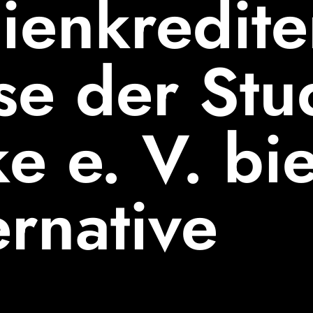
­en­kre­dit
Seite vorlesen aus
Seite
se der Stud
SCHRIFTGRÖSSE
e e. V. bie
ernative
normal