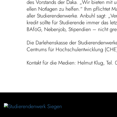
des Vorstands der Daka. „Wir bieten mit unse
ellen Notlagen zu helfen.“ Ihm pflichtet Ma
aller Studie­ren­den­werke. Anbuhl sagt: „Ve
kredit sollte für Studie­rende immer das letzt
BAföG, Nebenjob, Stipen­dien – nicht greife
Die Darle­hens­kasse der Studie­ren­den­werk
Centrums für Hoch­schul­ent­wick­lung (CHE)
Kontakt für die Medien: Helmut Klug, Te