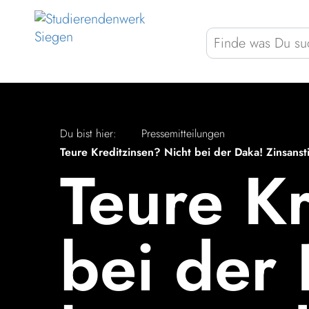
Zum Menü springen
Zum Inhalt springen
Zum Footer springen
50 Jahre
Gastro
Wohnen
BAföG & Co
Du bist hier:
Pressemitteilungen
Teure Kreditzinsen? Nicht bei der Daka! Zinsanst
Teure Kr
FARBE
bei der 