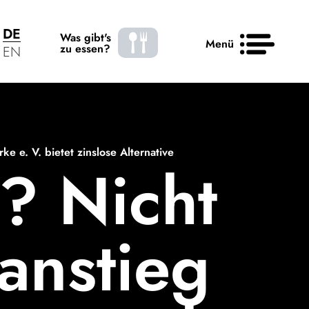
DE
Was gibt's
Menü
zu essen?
EN
re
News
Kontakt
 e. V. bietet zinslose Alternative
n? Nicht
an­stieg