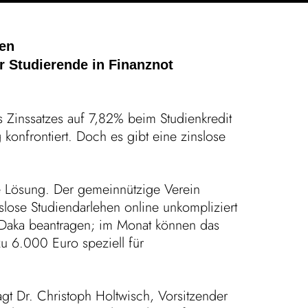
hen
ür Studie­rende in Finanznot
 Zins­satzes auf 7,82% beim Studi­en­kredit
konfron­tiert. Doch es gibt eine zins­lose
die Lösung. Der gemein­nüt­zige Verein
ose Studi­en­dar­lehen online unkom­pli­ziert
r Daka bean­tragen; im Monat können das
 zu 6.000 Euro speziell für
gt Dr. Chris­toph Holt­wisch, Vorsit­zender