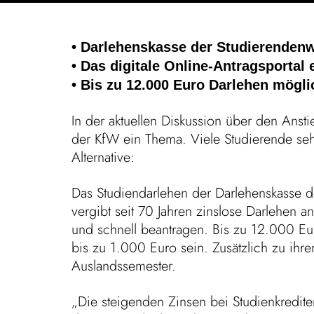
• Darle­hens­kasse der Studie­ren­den
• Das digi­tale Online-Antrag­sportal 
• Bis zu 12.000 Euro Darlehen mögli
In der aktu­ellen Diskus­sion über den Ansti
der KfW ein Thema. Viele Studie­rende sehen
Alternative:
Das Studi­en­dar­lehen der Darle­hens­kasse 
vergibt seit 70 Jahren zins­lose Darlehen an
und schnell bean­tragen. Bis zu 12.000 Eu
bis zu 1.000 Euro sein. Zusätz­lich zu ihre
Auslandssemester.
„Die stei­genden Zinsen bei Studi­en­kre­dit