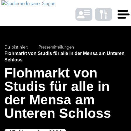
Zum Menü springen
Zum Inhalt springen
Zum Footer springen
DE
EN
Du bist hier:
Pressemitteilungen
SPRACHE
Flohmarkt von Studis für alle in der Mensa am Unteren
Schloss
Floh­markt von
Studis für alle in
Gastro
der Mensa am
Wohnen
SCHRIFTGRÖSSE
Unteren Schloss
BAföG