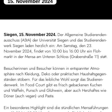
15. November 2024
Kinder
FARBE
Über uns
Der Allge­meine Studie­ren­den­
Siegen, 15. November 2024.
aus­schuss (AStA) der Univer­sität Siegen und das Studie­ren­den­
Down­loads
werk Siegen laden herz­lich ein: Am Samstag, den 23.
November 2024, findet von 10:00 bis 16:00 Uhr ein Floh­
markt in der Mensa am Unteren Schloss (Graben­straße 11) statt.
Karriere
Besu­che­rinnen und Besu­cher können in entspannter Atmo­
News
sphäre nach Klei­dung, Deko oder prak­ti­schen Haus­halts­ge­gen­
ständen stöbern. Für das leib­liche Wohl sorgt das Studie­ren­
den­werk. Im Food Court gibt es frisch geba­ckenen Kuchen
Kontakt
und Waffeln, Punsch und Glüh­wein, aber auch Herz­haftes wie
Döner (auch vegan) und Pasta.
50 Jahre
Ein beson­deres High­light sind die stünd­li­chen Mensa­füh­rungen