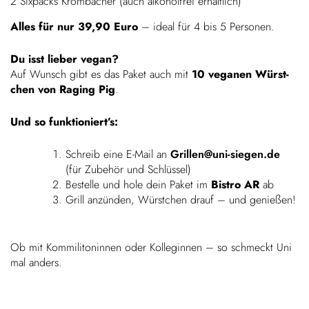
2 Sixpacks Krom­ba­cher (auch alko­hol­frei erhältlich)
Alles für nur 39,90 Euro
– ideal für 4 bis 5 Personen.
Du isst lieber vegan?
Auf Wunsch gibt es das Paket auch mit
10 veganen Würst­
chen von Raging Pig
.
Und so funktioniert’s:
Schreib eine E‑Mail an
Grillen@uni-siegen.de
(für Zubehör und Schlüssel)
Bestelle und hole dein Paket im
Bistro AR
ab
Grill anzünden, Würst­chen drauf – und genießen!
Ob mit Kommi­li­to­ninnen oder Kolle­ginnen – so schmeckt Uni
mal anders.