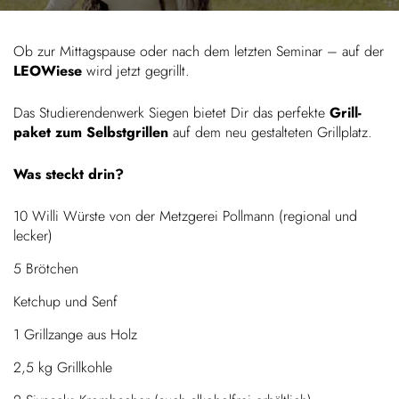
Kinder
Ob zur Mittags­pause oder nach dem letzten Seminar – auf der
LEOWiese
wird jetzt gegrillt.
FARBE
Über uns
Das Studie­ren­den­werk Siegen bietet Dir das perfekte
Grill­
paket zum Selbst­grillen
auf dem neu gestal­teten Grillplatz.
Down­loads
Was steckt drin?
Karriere
10 Willi Würste von der Metz­gerei Poll­mann (regional und
lecker)
News
5 Bröt­chen
Ketchup und Senf
Kontakt
1 Grill­zange aus Holz
2,5 kg Grillkohle
50 Jahre