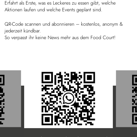
Erfahrt als Erste, was es Leckeres zu essen gibt, welche
Aktionen laufen und welche Events geplant sind.
Kinder
QR-Code scannen und abon­nieren – kostenlos, anonym &
FARBE
Über uns
jeder­zeit kündbar.
So verpasst ihr keine News mehr aus dem Food Court!
Down­loads
Karriere
News
Kontakt
50 Jahre