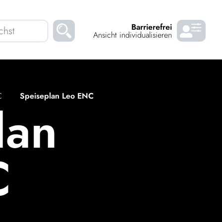
Barrierefrei
Ansicht individualisieren
Kinder
Über uns
Down­loads
Karrie
C
Speiseplan Leo ENC
lan
C
VORLESEN