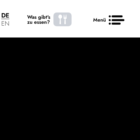
DE
Was gibt's
Menü
zu essen?
EN
re
News
Kontakt