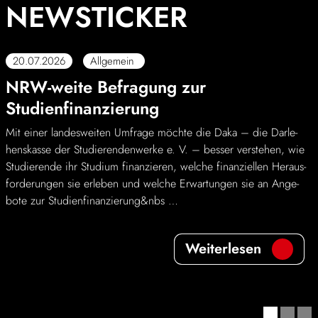
NEWS­TI­CKER
Kinder
20.07.2026
Allgemein
FARBE
Über uns
NRW-weite Befra­gung zur
Studienfinanzierung
Down­loads
Mit einer landes­weiten Umfrage möchte die Daka – die Darle­
hens­kasse der Studie­ren­den­werke e. V. – besser verstehen, wie
Karriere
Studie­rende ihr Studium finan­zieren, welche finan­zi­ellen Heraus­
for­de­rungen sie erleben und welche Erwar­tungen sie an Ange­
bote zur Studi­en­fi­nan­zie­rung&nbs …
News
Weiter­lesen
Kontakt
50 Jahre