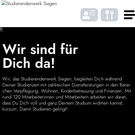
Zum Menü springen
Zum Inhalt springen
Zum Footer springen
Wir sind für
DE
EN
SPRACHE
Dich da!
Wir, das Studie­ren­den­werk Siegen, begleiten Dich während
Deiner Studi­en­zeit mit zahl­rei­chen Dienst­leis­tungen in den Berei­
Gastro
chen Verpfle­gung, Wohnen, Kinder­be­treuung und Finanzen. Mit
rund 120 Mitar­bei­te­rinnen und Mitar­bei­tern arbeiten wir daran,
dass Du Dich voll und ganz Deinem Studium widmen kannst,
Wohnen
SCHRIFTGRÖSSE
kurzum: Damit Studieren gelingt!
BAföG